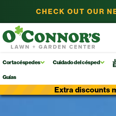
CHECK OUT OUR N
J
Cortacéspedes
Cuidado del césped
E
Guías
Extra discounts m