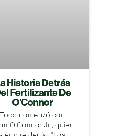
a Historia Detrás
el Fertilizante De
O'Connor
Todo comenzó con
hn O'Connor Jr., quien
siempre decía: "Los