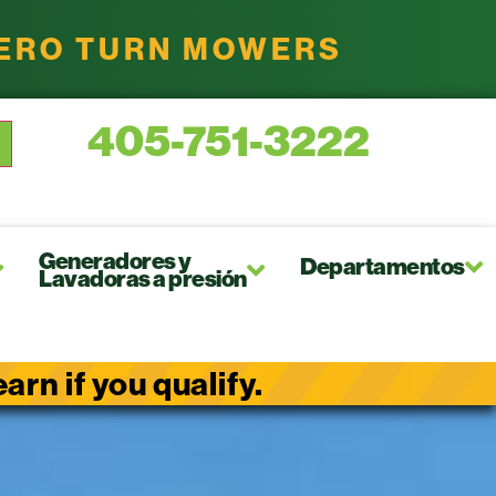
ZERO TURN MOWERS
405-751-3222
Generadores y
Departamentos
Lavadoras a presión
rn if you qualify.