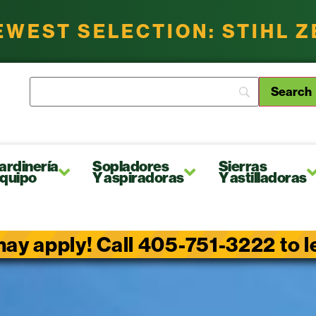
EWEST SELECTION: STIHL 
ardinería
Sopladores
Sierras
quipo
Y aspiradoras
Y astilladoras
ay apply! Call 405-751-3222 to lea