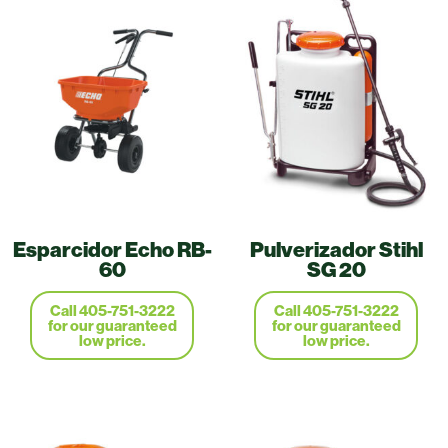
Esparcidor Echo RB-
Pulverizador Stihl
60
SG 20
Call 405-751-3222
Call 405-751-3222
for our guaranteed
for our guaranteed
low price.
low price.