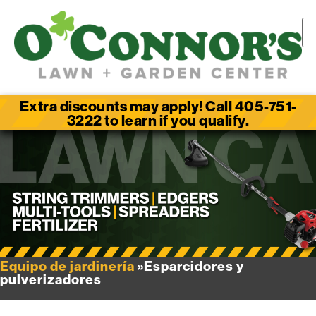
Extra discounts may apply! Call 405-751-
3222 to learn if you qualify.
Equipo de jardinería
»Esparcidores y
pulverizadores