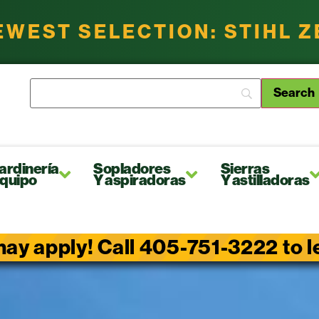
EWEST SELECTION: STIHL 
ardinería
Sopladores
Sierras
quipo
Y aspiradoras
Y astilladoras
ay apply! Call 405-751-3222 to lea