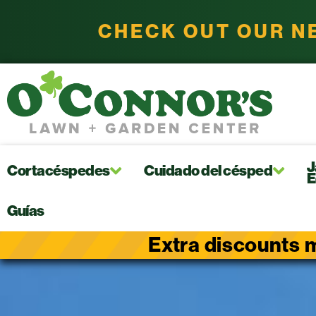
CHECK OUT OUR N
J
Cortacéspedes
Cuidado del césped
E
Guías
Extra discounts m