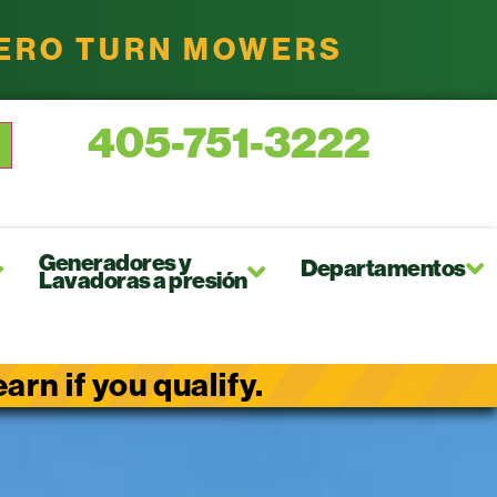
ZERO TURN MOWERS
405-751-3222
Generadores y
Departamentos
Lavadoras a presión
rn if you qualify.