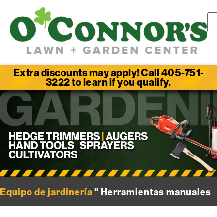
Extra discounts may apply! Call 405-751-
3222 to learn if you qualify.
Equipo de jardinería
" Herramientas manuales