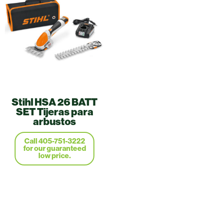
Stihl HSA 26 BATT
SET Tijeras para
arbustos
Call 405-751-3222
for our guaranteed
low price.