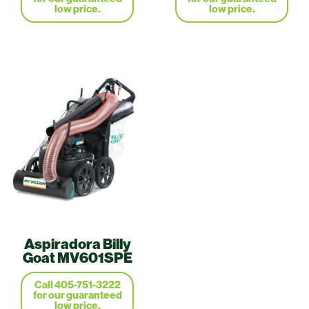
low price.
low price.
Aspiradora Billy
Goat MV601SPE
Call 405-751-3222
for our guaranteed
low price.