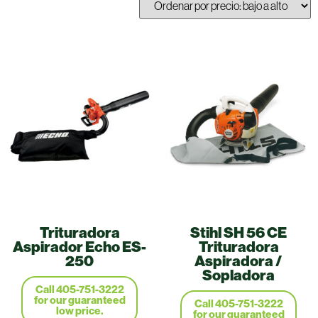
Trituradora
Stihl SH 56 CE
Aspirador Echo ES-
Trituradora
250
Aspiradora /
Sopladora
Call 405-751-3222
for our guaranteed
Call 405-751-3222
low price.
for our guaranteed