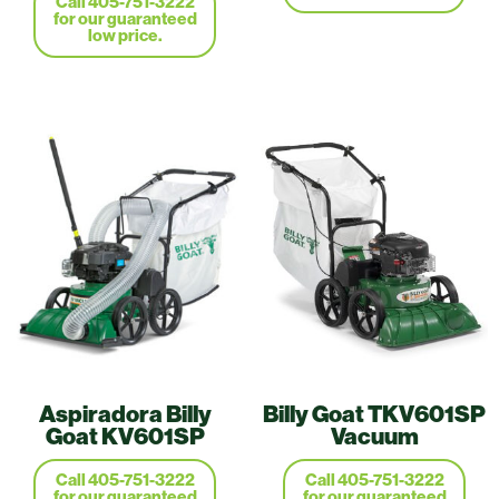
Call 405-751-3222
for our guaranteed
low price.
Aspiradora Billy
Billy Goat TKV601SP
Goat KV601SP
Vacuum
Call 405-751-3222
Call 405-751-3222
for our guaranteed
for our guaranteed