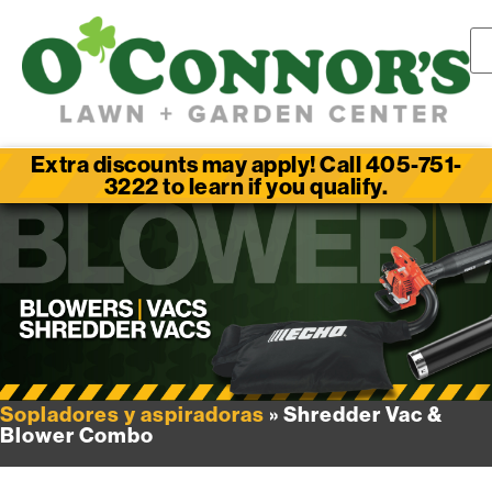
Extra discounts may apply! Call 405-751-
3222 to learn if you qualify.
Sopladores y aspiradoras
» Shredder Vac &
Blower Combo