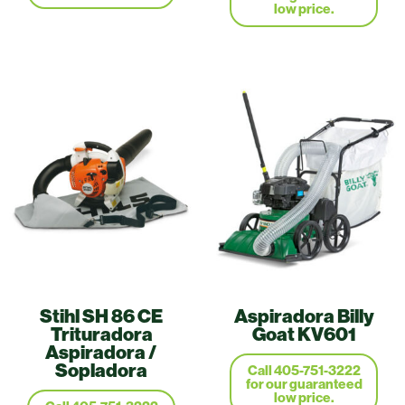
low price.
Stihl SH 86 CE
Aspiradora Billy
Trituradora
Goat KV601
Aspiradora /
Sopladora
Call 405-751-3222
for our guaranteed
low price.