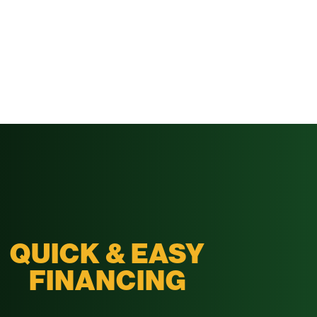
QUICK & EASY
FINANCING