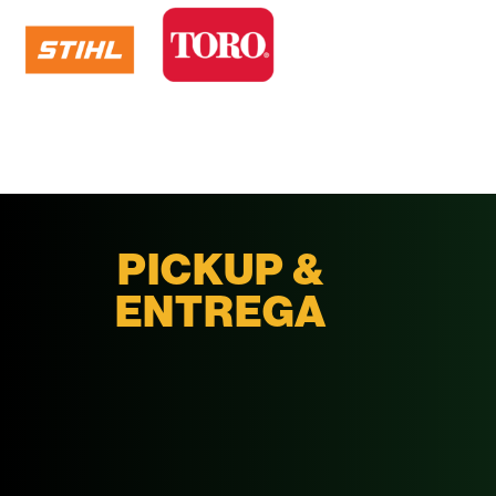
PICKUP &
ENTREGA