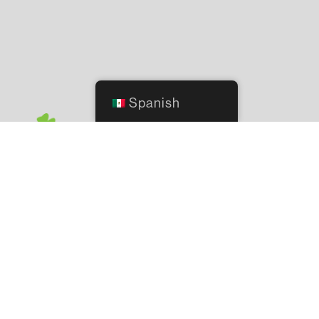
Spanish
2244 NW 140th Street, Ciudad de Oklahoma, OK 73134