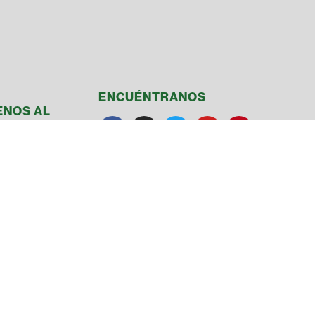
ENCUÉNTRANOS
ENOS AL
51-3222
51-3122
L
& Conditions
ía
Made with ❤ by Overflow​​ Media