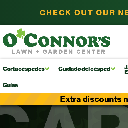
CHECK OUT OUR N
J
Cortacéspedes
Cuidado del césped
E
Guías
Extra discounts m