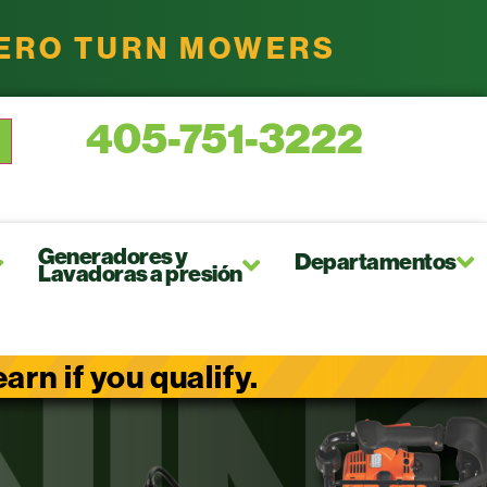
ZERO TURN MOWERS
405-751-3222
Generadores y
Departamentos
Lavadoras a presión
rn if you qualify.