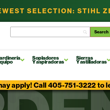
EWEST SELECTION: STIHL 
ardinería
Sopladores
Sierras
quipo
Y aspiradoras
Y astilladoras
ay apply! Call 405-751-3222 to lea