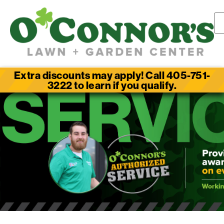
Extra discounts may apply! Call 405-751-
3222 to learn if you qualify.