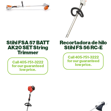
Stihl FSA 57 BATT
Recortadora de hilo
AK20 SET String
Stihl FS 56 RC-E
Trimmer
Call 405-751-3222
for our guaranteed
Call 405-751-3222
low price.
for our guaranteed
low price.