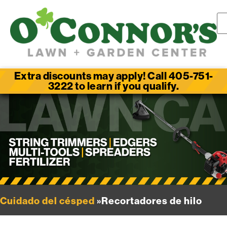
Extra discounts may apply! Call 405-751-
3222 to learn if you qualify.
Cuidado del césped
»Recortadores de hilo