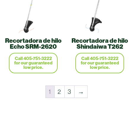
Recortadora de hilo
Recortadora de hilo
Echo SRM-2620
Shindaiwa T262
Call 405-751-3222
Call 405-751-3222
for our guaranteed
for our guaranteed
low price.
low price.
1
2
3
→