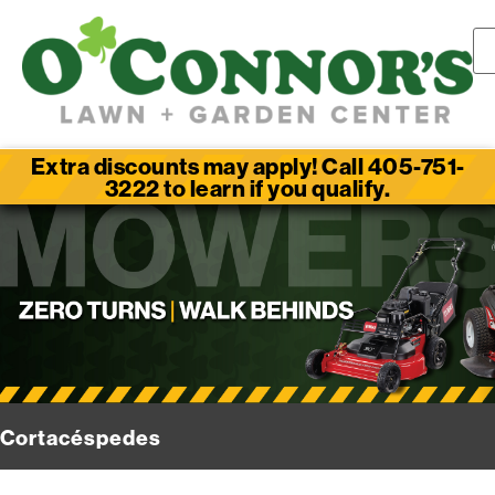
Extra discounts may apply! Call 405-751-
3222 to learn if you qualify.
Cortacéspedes