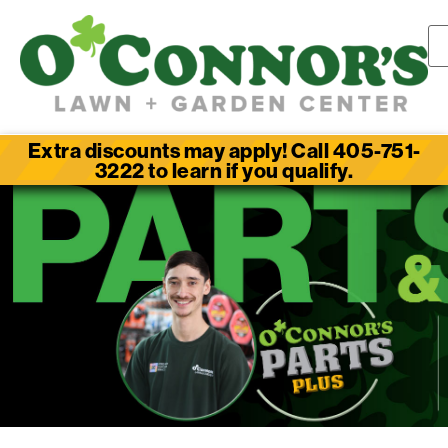
Extra discounts may apply! Call 405-751-
3222 to learn if you qualify.