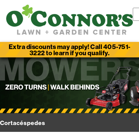
Extra discounts may apply! Call 405-751-
3222 to learn if you qualify.
Cortacéspedes