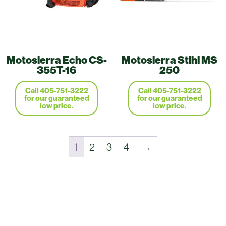
Motosierra Echo CS-
Motosierra Stihl MS
355T-16
250
Call 405-751-3222
Call 405-751-3222
for our guaranteed
for our guaranteed
low price.
low price.
1
2
3
4
→