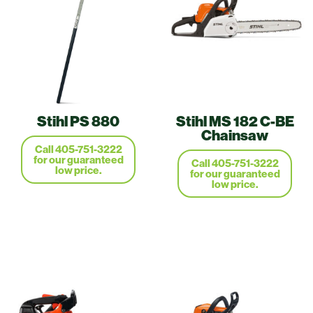
Stihl PS 880
Stihl MS 182 C-BE
Chainsaw
Call 405-751-3222
for our guaranteed
Call 405-751-3222
low price.
for our guaranteed
low price.