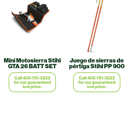
Mini Motosierra Stihl
Juego de sierras de
GTA 26 BATT SET
pértiga Stihl PP 900
Call 405-751-3222
Call 405-751-3222
for our guaranteed
for our guaranteed
low price.
low price.