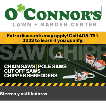
Extra discounts may apply! Call 405-751-
3222 to learn if you qualify.
Sierras y astilladoras