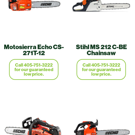
Motosierra Echo CS-
Stihl MS 212 C-BE
271T-12
Chainsaw
Call 405-751-3222
Call 405-751-3222
for our guaranteed
for our guaranteed
low price.
low price.