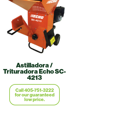
Astilladora /
Trituradora Echo SC-
4213
Call 405-751-3222
for our guaranteed
low price.