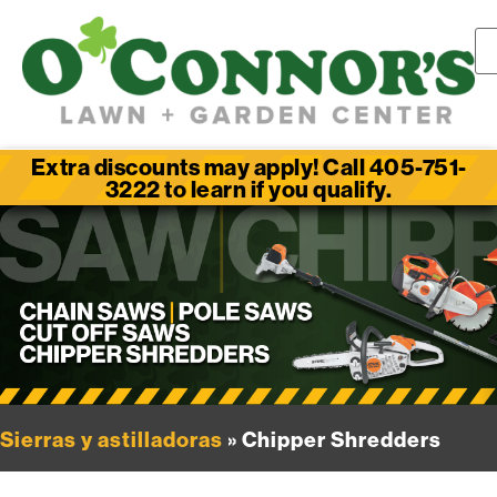
Extra discounts may apply! Call 405-751-
3222 to learn if you qualify.
Sierras y astilladoras
» Chipper Shredders