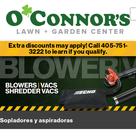
Extra discounts may apply! Call 405-751-
3222 to learn if you qualify.
Sopladores y aspiradoras