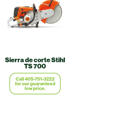
Sierra de corte Stihl
TS 700
Call 405-751-3222
for our guaranteed
low price.