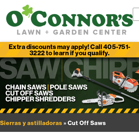
Extra discounts may apply! Call 405-751-
3222 to learn if you qualify.
Sierras y astilladoras
» Cut Off Saws