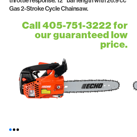
throttle response. 12″ bar length with 26.9 cc
Gas 2-Stroke Cycle Chainsaw.
Call 405-751-3222 for
our guaranteed low
price.