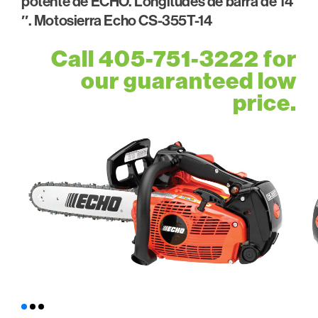
potente de ECHO. Longitudes de barra de 14
″. Motosierra Echo CS-355T-14
Call 405-751-3222 for
our guaranteed low
price.