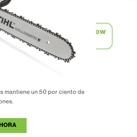
 potente y de bajo consumo
e usar y fácil de ajustar.
-3222 for our guaranteed low
price.
a sierra más ecológica disponible.
cnología Easy2Start ™, una Master
l sistema antivibración de última
s mantiene un 50 por ciento de
ones.
HORA