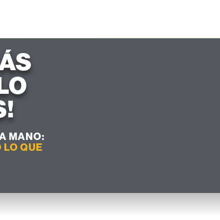
RÁS
LO
!
A MANO:
 LO QUE