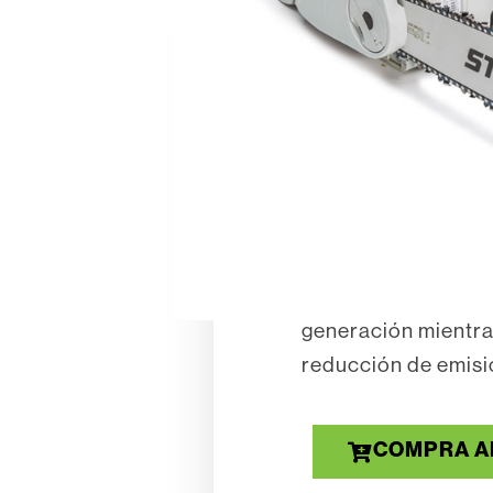
Una motosierra
que es cómoda d
Call 405-751
La MS 251 C-BE es l
Disfrutará de la te
Control Lever ™ y e
generación mientra
reducción de emisi
COMPRA A