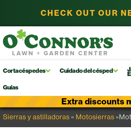
CHECK OUT OUR N
J
Cortacéspedes
Cuidado del césped
E
Guías
Extra discounts m
Sierras y astilladoras
»
Motosierras
»Mot