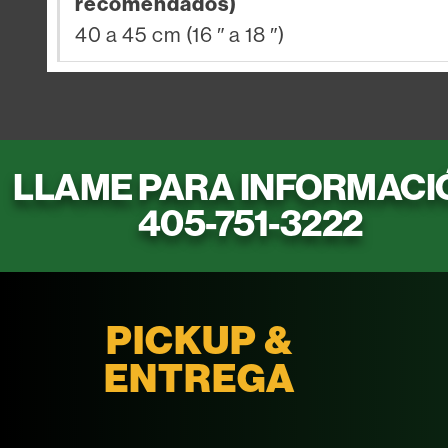
recomendados)
40 a 45 cm (16 ″ a 18 ″)
LLAME PARA INFORMACI
405-751-3222
PICKUP &
ENTREGA