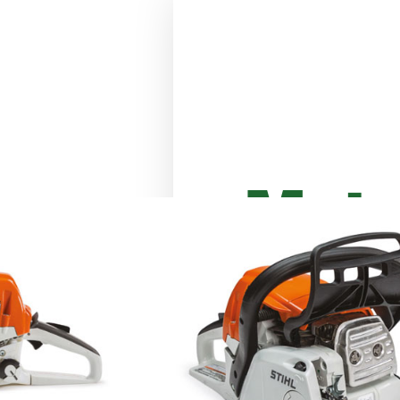
Moto
Stihl
BE