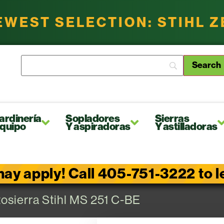
EWEST SELECTION: STIHL 
ardinería
Sopladores
Sierras
quipo
Y aspiradoras
Y astilladoras
ay apply! Call 405-751-3222 to lea
osierra Stihl MS 251 C-BE