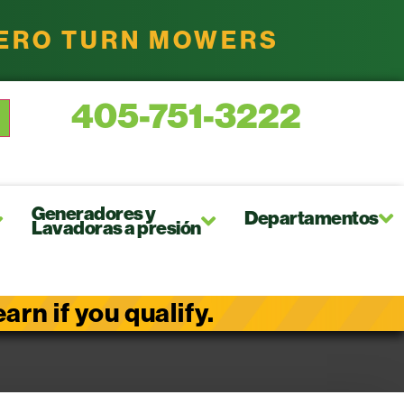
ZERO TURN MOWERS
405-751-3222
Generadores y
Departamentos
Lavadoras a presión
rn if you qualify.