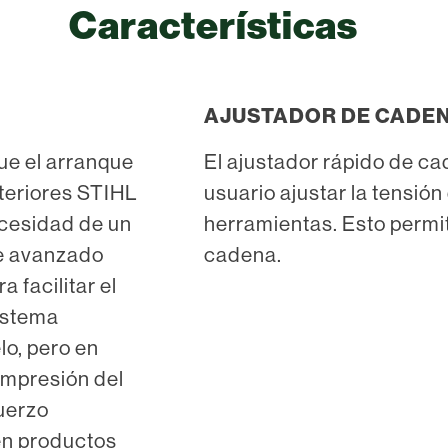
Características
AJUSTADOR DE CADENA
ue el arranque
El ajustador rápido de ca
xteriores STIHL
usuario ajustar la tensión
ecesidad de un
herramientas. Esto permite
te avanzado
cadena.
 facilitar el
istema
lo, pero en
ompresión del
fuerzo
en productos