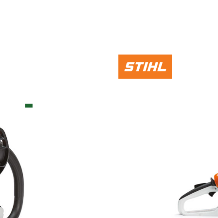
sierra
 MS 251 C-