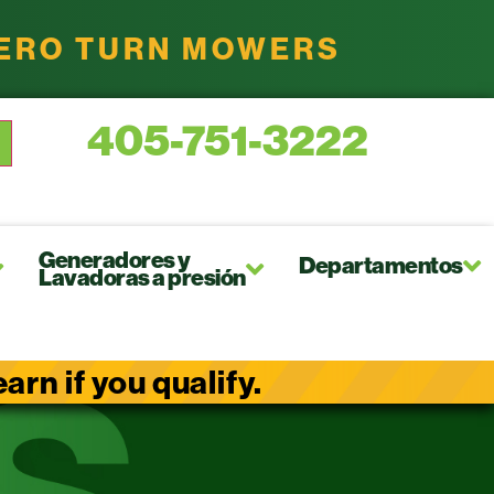
ZERO TURN MOWERS
405-751-3222
Generadores y
Departamentos
Lavadoras a presión
rn if you qualify.