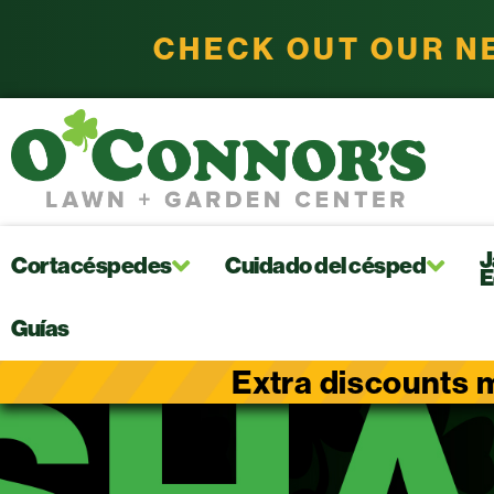
CHECK OUT OUR N
J
Cortacéspedes
Cuidado del césped
E
Guías
Extra discounts m