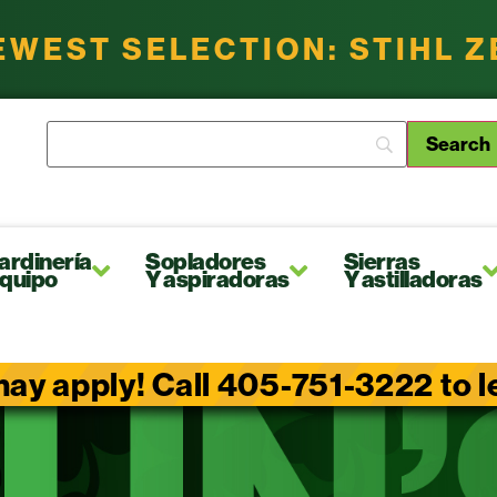
EWEST SELECTION: STIHL 
ardinería
Sopladores
Sierras
quipo
Y aspiradoras
Y astilladoras
ay apply! Call 405-751-3222 to lea