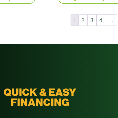
1
2
3
4
→
QUICK & EASY
FINANCING